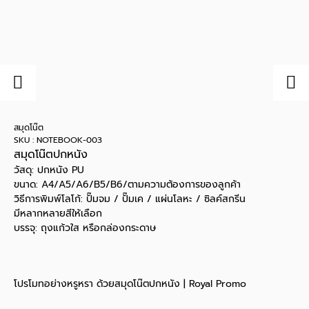
สมุดโน๊ต
SKU : NOTEBOOK-003
สมุดโน๊ตปกหนัง
วัสดุ: ปกหนัง PU
ขนาด: A4/A5/A6/B5/B6/ตามความต้องการของลูกค้า
วิธีการพิมพ์โลโก้: ปั๊มจม / ปั๊มเค / แผ่นโลหะ / ซิลค์สกรีน
มีหลากหลายสีให้เลือก
บรรจุ: ถุงแก้วใส หรือกล่องกระดาษ
โปรโมทอย่างหรูหรา ด้วยสมุดโน๊ตปกหนัง | Royal Promo