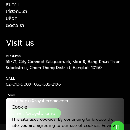
สินค้า
เกี่ยวกับเรา
บล็อก
ติดต่อเรา
Visit us
ADDRESS
55/71, City Connect Kalapapruek, Moo 8, Bang Khun Thian
Subdistrict, Chom Thong District, Bangkok 10150
CALL
02-010-9009
,
063-535-2196
EMAIL
amornthep.g@royal-promo.com
Cookie
Line : @royalpromo
This site uses cookies. By continuing to browse the
site you are agreeing to our use of cookies. Review