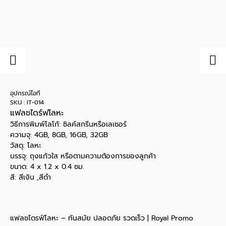
อุปกรณ์ไอที
SKU : IT-014
แฟลชไดร์ฟโลหะ
วิธีการพิมพ์โลโก้: ซิลค์สกรีนหรือเลเซอร์
ความจุ: 4GB, 8GB, 16GB, 32GB
วัสดุ: โลหะ
บรรจุ: ถุงแก้วใส หรือตามความต้องการของลูกค้า
ขนาด: 4 x 1.2 x 0.4 ซม.
สี: สีเงิน ,สีดำ
แฟลชไดรฟ์โลหะ – ทันสมัย ​​ปลอดภัย รวดเร็ว | Royal Promo