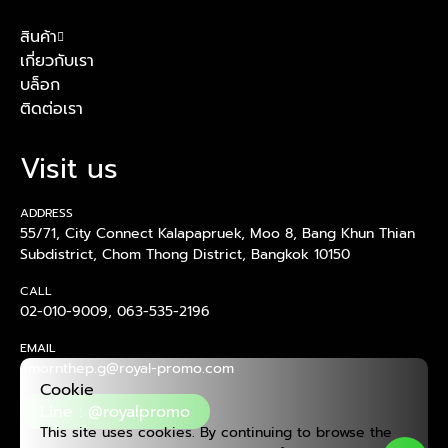
สินค้า
เกี่ยวกับเรา
บล็อก
ติดต่อเรา
Visit us
ADDRESS
55/71, City Connect Kalapapruek, Moo 8, Bang Khun Thian
Subdistrict, Chom Thong District, Bangkok 10150
CALL
02-010-9009
,
063-535-2196
EMAIL
amornthep.g@royal-promo.com
Cookie
Line : @royalpromo
This site uses cookies. By continuing to browse the