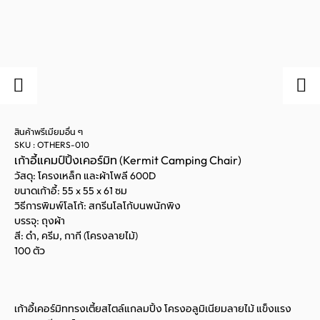
สินค้าพรีเมียมอื่น ๆ
SKU : OTHERS-010
เก้าอี้แคมป์ปิ้งเคอร์มิท (Kermit Camping Chair)
วัสดุ: โครงเหล็ก และผ้าโพลี 600D
ขนาดเก้าอี้: 55 x 55 x 61 ซม
วิธีการพิมพ์โลโก้: สกรีนโลโก้บนพนักพิง
บรรจุ: ถุงผ้า
สี: ดำ, ครีม, กากี (โครงลายไม้)
100 ตัว
เก้าอี้เคอร์มิททรงเตี้ยสไตล์แกลมปิ้ง โครงอลูมิเนียมลายไม้ แข็งแรง