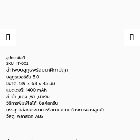
อุปกรณ์ไอที
SKU : IT-002
ลำโพงบลูทูธพร้อมนาฬิกาปลุก
บลูทูธเวอร์ชัน 5.0
ขนาด: 139 x 68 x 45 มม
แบตเตอรี่: 1400 mAh
สี: ดำ ,แดง ,ฟ้า ,น้าเงิน
วิธีการพิมพ์โลโก้: ซิลค์สกรีน
บรรจุ: กล่องกระดาษ หรือตามความต้องการของลูกค้า
วัสดุ: พลาสติก ABS