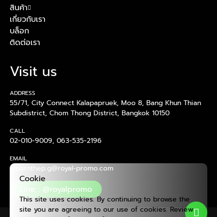
สินค้า
เกี่ยวกับเรา
บล็อก
ติดต่อเรา
Visit us
ADDRESS
55/71, City Connect Kalapapruek, Moo 8, Bang Khun Thian
Subdistrict, Chom Thong District, Bangkok 10150
CALL
02-010-9009
,
063-535-2196
EMAIL
amornthep.g@royal-promo.com
Cookie
Line : @royalpromo
This site uses cookies. By continuing to browse the
site you are agreeing to our use of cookies. Review