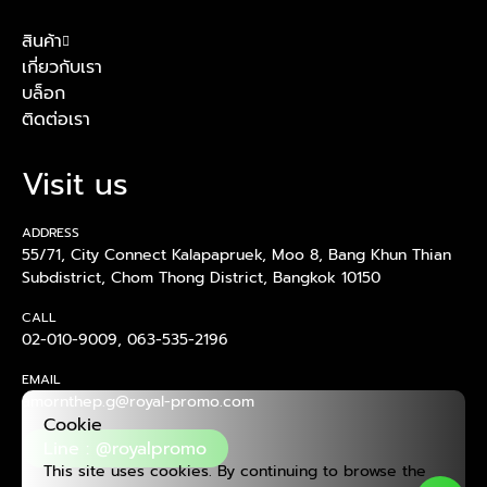
สินค้า
เกี่ยวกับเรา
บล็อก
ติดต่อเรา
Visit us
ADDRESS
55/71, City Connect Kalapapruek, Moo 8, Bang Khun Thian
Subdistrict, Chom Thong District, Bangkok 10150
CALL
02-010-9009
,
063-535-2196
EMAIL
amornthep.g@royal-promo.com
Cookie
Line : @royalpromo
This site uses cookies. By continuing to browse the