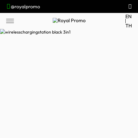
@royalpromo
EN
TH