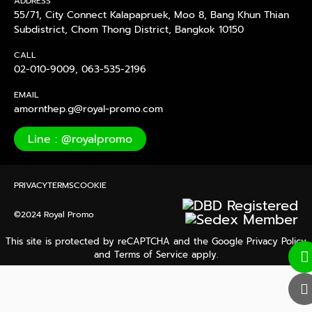
ADDRESS
55/71, City Connect Kalapapruek, Moo 8, Bang Khun Thian
Subdistrict, Chom Thong District, Bangkok 10150
CALL
02-010-9009
,
063-535-2196
EMAIL
amornthep.g@royal-promo.com
Line : @royalpromo
PRIVACY
TERMS
COOKIE
©2024 Royal Promo
This site is protected by reCAPTCHA and the Google
Privacy Policy
and
Terms of Service
apply.